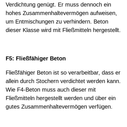
Verdichtung genügt. Er muss dennoch ein
hohes Zusammenhaltevermögen aufweisen,
um Entmischungen zu verhindern. Beton
dieser Klasse wird mit Fließmitteln hergestellt.
F5: Fließfähiger Beton
Fließfähiger Beton ist so verarbeitbar, dass er
allein durch Stochern verdichtet werden kann.
Wie F4-Beton muss auch dieser mit
Fließmitteln hergestellt werden und über ein
gutes Zusammenhaltevermögen verfügen.