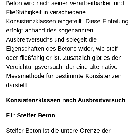
Beton wird nach seiner Verarbeitbarkeit und
Fließfähigkeit in verschiedene
Konsistenzklassen eingeteilt. Diese Einteilung
erfolgt anhand des sogenannten
Ausbreitversuchs und spiegelt die
Eigenschaften des Betons wider, wie steif
oder fließfähig er ist. Zusätzlich gibt es den
Verdichtungsversuch, der eine alternative
Messmethode für bestimmte Konsistenzen
darstellt.
Konsistenzklassen nach Ausbreitversuch
F1: Steifer Beton
Steifer Beton ist die untere Grenze der