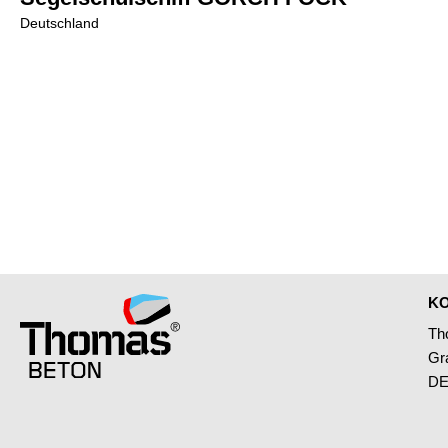
Deutschland
K
Th
Gr
DE