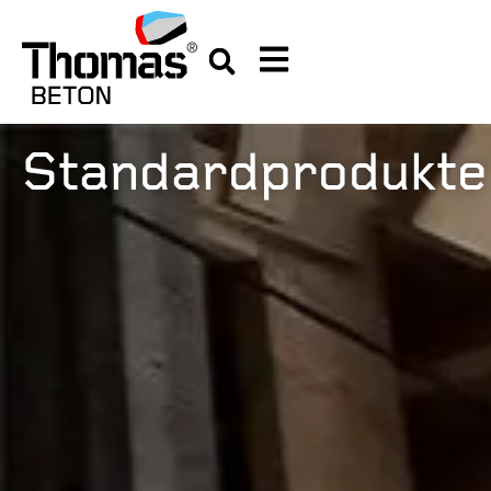
Standardprodukte