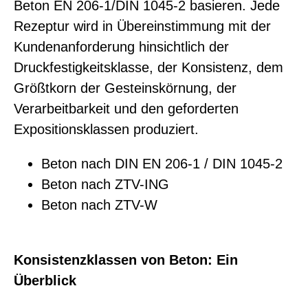
Beton EN 206-1/DIN 1045-2 basieren. Jede
Rezeptur wird in Übereinstimmung mit der
Kundenanforderung hinsichtlich der
Druckfestigkeitsklasse, der Konsistenz, dem
Größtkorn der Gesteinskörnung, der
Verarbeitbarkeit und den geforderten
Expositionsklassen produziert.
Beton nach DIN EN 206-1 / DIN 1045-2
Beton nach ZTV-ING
Beton nach ZTV-W
Konsistenzklassen von Beton: Ein
Überblick