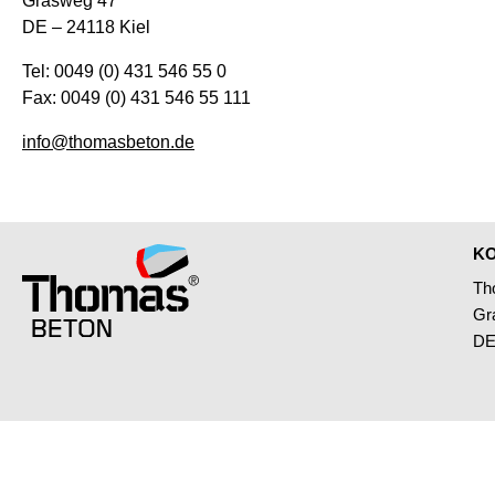
Grasweg 47
DE – 24118 Kiel
Tel: 0049 (0) 431 546 55 0
Fax: 0049 (0) 431 546 55 111
info@thomasbeton.de
K
Th
Gr
DE